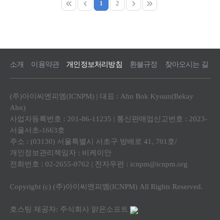
1
2
소개
이용약관
개인정보처리방침
환불규정
찾아오시는 길
(주)아이씨엔피엠(ICNPM) | 대표 : Ahn Bok Kyoun(Bekay
Ahn)
사업자등록번호 : 201-86-11235 | 통신판매업신고번호 : 2023-
서울서초-1663호
주소 : (03130) 서울특별시 서초구 방배로 41, 701호/
개인정보관리책임자 : 비케이안
전화번호 : 02-2655-0762 | 전자우편 :
icnpm@icnpm.org
Copyright (c) (주)아이씨엔피엠(ICNPM) All Rights Reserved.
호스팅 제공자: 주식회사 맑은소프트