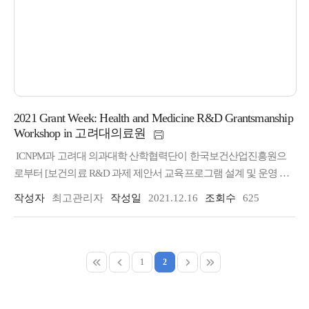
2021 Grant Week: Health and Medicine R&D Grantsmanship
Workshop in 고려대의료원
ICNPM과 고려대 의과대학 산학협력단이 한국보건산업진흥원으
로부터 [보건의료 R&D 과제 제안서 교육프로그램 설계 및 운영 연
구] 용역 공동 수주에 의한 교육 프로그램 운영 기획이었다1차 기획
작성자
최고관리자
작성일
2021.12.16
조회수
625
으로서 2021.10.02~10.30까지 4회에 걸쳐 진행한 온라인교육에 700
명이 등록하여 참여하였고, 2차 기획으로 진행한 2021.11.13일 대면
워크숍에 78명이 참여하였다.이로써 총 참여 누적인원은 1,558명 이
었다.
1
2