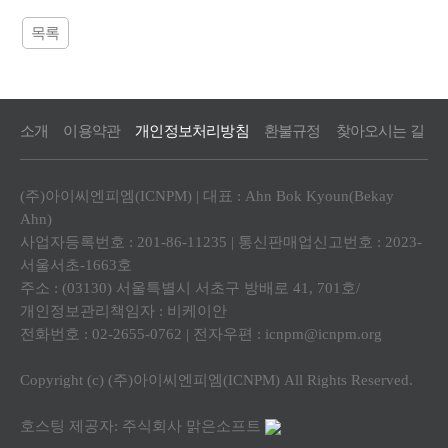
목록
소개
이용약관
개인정보처리방침
환불규정
찾아오시는 길
(주)아이씨엔피엠(ICNPM) | 대표 : Ahn Bok Kyoun(Bekay
Ahn)
사업자등록번호 : 201-86-11235 | 통신판매업신고번호 : 2023-
서울서초-1663호
주소 : (03130) 서울특별시 서초구 방배로 41, 701호/
개인정보관리책임자 : 비케이안
전화번호 : 02-2655-0762 | 전자우편 :
icnpm@icnpm.org
Copyright (c) (주)아이씨엔피엠(ICNPM) All Rights Reserved.
호스팅 제공자: 주식회사 맑은소프트