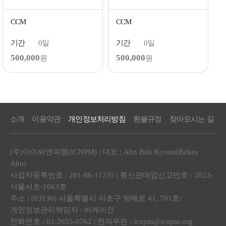
CCM
CCM
기간
0일
기간
0일
500,000
500,000
원
원
소개
이용약관
개인정보처리방침
환불규정
찾아오시는 길
(주)아이씨엔피엠(ICNPM) | 대표 : Ahn Bok Kyoun(Bekay
Ahn)
사업자등록번호 : 201-86-11235 | 통신판매업신고번호 : 2023-
서울서초-1663호
주소 : (03130) 서울특별시 서초구 방배로 41, 701호/
개인정보관리책임자 : 비케이안
전화번호 : 02-2655-0762 | 전자우편 :
icnpm@icnpm.org